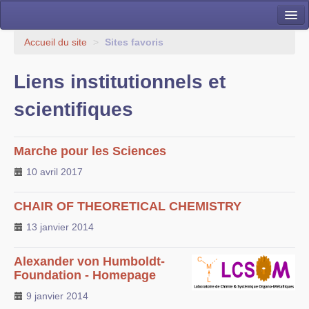
Présentation du laboratoire
Accueil du site
>
Sites favoris
La Recherche
Liens institutionnels et
Les membres du LCSOM
scientifiques
Infrastructure et Support
Activités Contractuelles et Innovation
Marche pour les Sciences
10 avril 2017
Publications
Collaborations
CHAIR OF THEORETICAL CHEMISTRY
13 janvier 2014
Evènements
Offres de stage/thèse/post-doc
Alexander von Humboldt-
Foundation - Homepage
9 janvier 2014