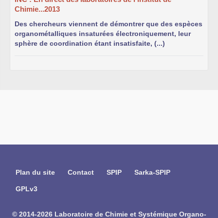
e
Chimie...2013
Strasbourg, Campus Esplanade, Institut Le Bel, aile Nord, 9
étage, bureau 942b.
Des chercheurs viennent de démontrer que des espèces
organométalliques insaturées électroniquement, leur
Le
LCSOM
est une équipe constituante de l’
Institut de
sphère de coordination étant insatisfaite, (...)
Chimie de Strasbourg
, UMR 7177 du CNRS et de l’Université
de Strasbourg.
Adresse Postale :
LCSOM, Institut de Chimie de Strasbourg (UMR 7177)
Université de Strasbourg
4, rue Blaise Pascal
F-67070 Strasbourg Cedex
France
Plan du site
Contact
SPIP
Sarka-SPIP
GPLv3
LCSOM2017, son groupe étudiant, doctorant et
post-doctorant.
© 2014-2026 Laboratoire de Chimie et Systémique Organo-