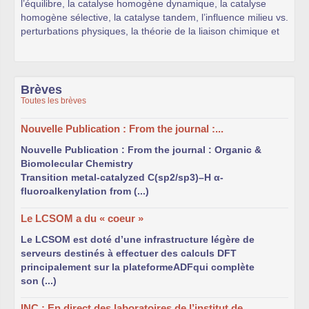
l’équilibre, la catalyse homogène dynamique, la catalyse
homogène sélective, la catalyse tandem, l’influence milieu vs.
perturbations physiques, la théorie de la liaison chimique et
des interactions molécule-environnement (solvatation), et le
vaste domaine de la chimie supramoléculaire. Le LCSOM
s’inscrit dans ce champ disciplinaire en développant une
approche « systémique » de la chimie organométallique et
Brèves
des métaux de transition.
Toutes les brèves
Vous trouverez sur ce site des informations concernant nos
Nouvelle Publication : From the journal :...
activités de recherche ainsi qu’un descriptif de notre
Nouvelle Publication : From the journal : Organic &
infrastructure.
Biomolecular Chemistry
Transition metal-catalyzed C(sp2/sp3)–H α-
Si vous êtes étudiant (masters de Chimie, ENS, Ecoles
fluoroalkenylation from (...)
d’ingénieur, BTS, licences de Chimie, etc...) et que vous
souhaitez effectuer un stage dans notre groupe, vous
Le LCSOM a du « coeur »
pouvez nous contacter de plusieurs manières :
Le LCSOM est doté d’une infrastructure légère de
par courriel :
cliquez ici
serveurs destinés à effectuer des calculs DFT
principalement sur la plateformeADFqui complète
par téléphone :
03 68 85 15 23
(Jean-Pierre Djukic)
son (...)
en vous rendant dans nos locaux : Université de
INC : En direct des laboratoires de l’institut de