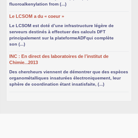
de Strasbourg.
fluoroalkenylation from (...)
Le LCSOM a du « coeur »
Le LCSOM est doté d’une infrastructure légère de
serveurs destinés à effectuer des calculs DFT
Adresse Postale :
principalement sur la plateformeADFqui complète
LCSOM, Institut de Chimie de Strasbourg (UMR 7177)
son (...)
Université de Strasbourg
4, rue Blaise Pascal
INC : En direct des laboratoires de l’institut de
F-67070 Strasbourg Cedex
Chimie...2013
France
Des chercheurs viennent de démontrer que des espèces
organométalliques insaturées électroniquement, leur
sphère de coordination étant insatisfaite, (...)
LCSOM2017, son groupe étudiant, doctorant et
post-doctorant.
LCSOM - 2017
Le groupe