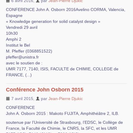
6 avril 2016
,
par
Jean-Pierre Djukic
CONFERENCE John A. Osborn 2016Avelino CORMA, Valencia,
Espagne
« Knowledge generation for solid catalyst design »
Vendredi 29 avril
10h30
Amphi 2
Institut le Bel
M. Pfeffer (0368851522)
pfeffer@unistra.fr
avec le soutien de :
UMR 7177, 7140, ISIS, FACULTE de CHIMIE, COLLEGE de
FRANCE, (...)
Conférence John Osborn 2015
7 avril 2015
,
par
Jean-Pierre Djukic
CONFERENCE
John A. Osborn 2015 : Makoto FUJITA, Amphithéâtre 2, ILB.
soutenue par l’Université de Strasbourg, l’EDSC, le Collège de
France, la Faculté de Chimie, le CNRS, la SFC, et les UMR