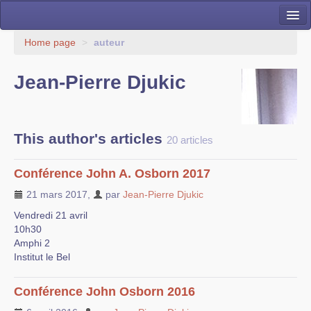
Présentation du laboratoire
Home page
>
auteur
La Recherche
Jean-Pierre Djukic
Les membres du LCSOM
Infrastructure et Support
This author's articles
20 articles
Activités Contractuelles et Innovation
Conférence John A. Osborn 2017
Publications
21 mars 2017
,
par
Jean-Pierre Djukic
Collaborations
Vendredi 21 avril
10h30
Evènements
Amphi 2
Institut le Bel
Offres de stage/thèse/post-doc
Conférence John Osborn 2016